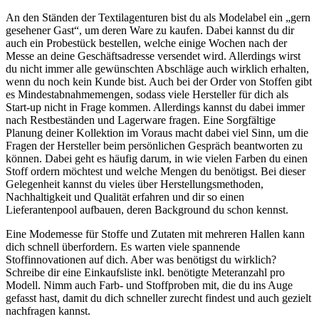
An den Ständen der Textilagenturen bist du als Modelabel ein „gern
gesehener Gast“, um deren Ware zu kaufen. Dabei kannst du dir
auch ein Probestück bestellen, welche einige Wochen nach der
Messe an deine Geschäftsadresse versendet wird. Allerdings wirst
du nicht immer alle gewünschten Abschläge auch wirklich erhalten,
wenn du noch kein Kunde bist. Auch bei der Order von Stoffen gibt
es Mindestabnahmemengen, sodass viele Hersteller für dich als
Start-up nicht in Frage kommen. Allerdings kannst du dabei immer
nach Restbeständen und Lagerware fragen. Eine Sorgfältige
Planung deiner Kollektion im Voraus macht dabei viel Sinn, um die
Fragen der Hersteller beim persönlichen Gespräch beantworten zu
können. Dabei geht es häufig darum, in wie vielen Farben du einen
Stoff ordern möchtest und welche Mengen du benötigst. Bei dieser
Gelegenheit kannst du vieles über Herstellungsmethoden,
Nachhaltigkeit und Qualität erfahren und dir so einen
Lieferantenpool aufbauen, deren Background du schon kennst.
Eine Modemesse für Stoffe und Zutaten mit mehreren Hallen kann
dich schnell überfordern. Es warten viele spannende
Stoffinnovationen auf dich. Aber was benötigst du wirklich?
Schreibe dir eine Einkaufsliste inkl. benötigte Meteranzahl pro
Modell. Nimm auch Farb- und Stoffproben mit, die du ins Auge
gefasst hast, damit du dich schneller zurecht findest und auch gezielt
nachfragen kannst.