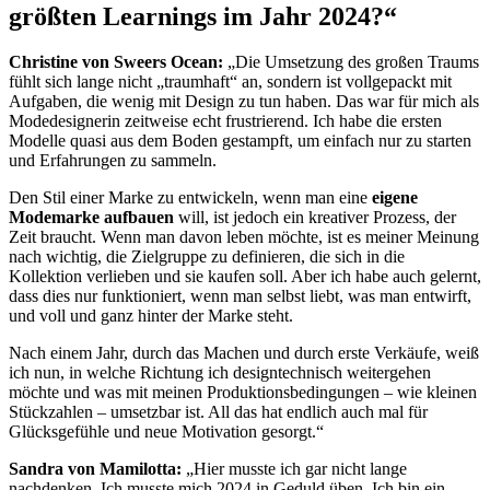
größten Learnings im Jahr 2024?“
Christine von Sweers Ocean:
„Die Umsetzung des großen Traums
fühlt sich lange nicht „traumhaft“ an, sondern ist vollgepackt mit
Aufgaben, die wenig mit Design zu tun haben. Das war für mich als
Modedesignerin zeitweise echt frustrierend. Ich habe die ersten
Modelle quasi aus dem Boden gestampft, um einfach nur zu starten
und Erfahrungen zu sammeln.
Den Stil einer Marke zu entwickeln, wenn man eine
eigene
Modemarke aufbauen
will, ist jedoch ein kreativer Prozess, der
Zeit braucht. Wenn man davon leben möchte, ist es meiner Meinung
nach wichtig, die Zielgruppe zu definieren, die sich in die
Kollektion verlieben und sie kaufen soll. Aber ich habe auch gelernt,
dass dies nur funktioniert, wenn man selbst liebt, was man entwirft,
und voll und ganz hinter der Marke steht.
Nach einem Jahr, durch das Machen und durch erste Verkäufe, weiß
ich nun, in welche Richtung ich designtechnisch weitergehen
möchte und was mit meinen Produktionsbedingungen – wie kleinen
Stückzahlen – umsetzbar ist. All das hat endlich auch mal für
Glücksgefühle und neue Motivation gesorgt.“
Sandra von Mamilotta:
„Hier musste ich gar nicht lange
nachdenken. Ich musste mich 2024 in Geduld üben. Ich bin ein