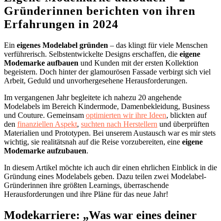
Gründerinnen berichten von ihren
Erfahrungen in 2024
Ein
eigenes Modelabel gründen
– das klingt für viele Menschen
verführerisch. Selbstentwickelte Designs erschaffen, die
eigene
Modemarke aufbauen
und Kunden mit der ersten Kollektion
begeistern. Doch hinter der glamourösen Fassade verbirgt sich viel
Arbeit, Geduld und unvorhergesehene Herausforderungen.
Im vergangenen Jahr begleitete ich nahezu 20 angehende
Modelabels im Bereich Kindermode, Damenbekleidung, Business
und Couture. Gemeinsam
optimierten wir ihre Ideen
, blickten auf
den
finanziellen Aspekt
,
suchten nach Herstellern
und überprüften
Materialien und Prototypen. Bei unserem Austausch war es mir stets
wichtig, sie realitätsnah auf die Reise vorzubereiten, eine
eigene
Modemarke aufzubauen
.
In diesem Artikel möchte ich auch dir einen ehrlichen Einblick in die
Gründung eines Modelabels geben. Dazu teilen zwei Modelabel-
Gründerinnen ihre größten Learnings, überraschende
Herausforderungen und ihre Pläne für das neue Jahr!
Modekarriere:
„Was war eines deiner