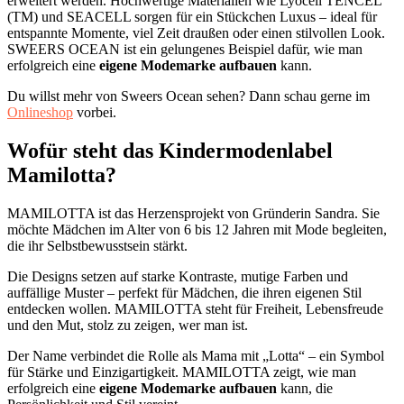
erweitert werden. Hochwertige Materialien wie Lyocell TENCEL
(TM) und SEACELL sorgen für ein Stückchen Luxus – ideal für
entspannte Momente, viel Zeit draußen oder einen stilvollen Look.
SWEERS OCEAN ist ein gelungenes Beispiel dafür, wie man
erfolgreich eine
eigene Modemarke aufbauen
kann.
Du willst mehr von Sweers Ocean sehen? Dann schau gerne im
Onlineshop
vorbei.
Wofür steht das Kindermodenlabel
Mamilotta?
MAMILOTTA ist das Herzensprojekt von Gründerin Sandra. Sie
möchte Mädchen im Alter von 6 bis 12 Jahren mit Mode begleiten,
die ihr Selbstbewusstsein stärkt.
Die Designs setzen auf starke Kontraste, mutige Farben und
auffällige Muster – perfekt für Mädchen, die ihren eigenen Stil
entdecken wollen. MAMILOTTA steht für Freiheit, Lebensfreude
und den Mut, stolz zu zeigen, wer man ist.
Der Name verbindet die Rolle als Mama mit „Lotta“ – ein Symbol
für Stärke und Einzigartigkeit. MAMILOTTA zeigt, wie man
erfolgreich eine
eigene Modemarke aufbauen
kann, die