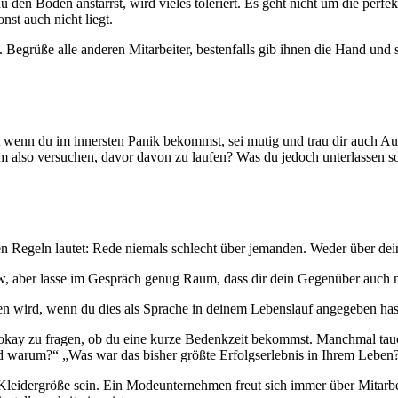
u den Boden anstarrst, wird vieles toleriert. Es geht nicht um die perf
nst auch nicht liegt.
Begrüße alle anderen Mitarbeiter, bestenfalls gib ihnen die Hand und s
bst wenn du im innersten Panik bekommst, sei mutig und trau dir auch Au
so versuchen, davor davon zu laufen? Was du jedoch unterlassen sollte
en Regeln lautet: Rede niemals schlecht über jemanden. Weder über dei
w, aber lasse im Gespräch genug Raum, dass dir dein Gegenüber auch 
chen wird, wenn du dies als Sprache in deinem Lebenslauf angegeben has
 okay zu fragen, ob du eine kurze Bedenkzeit bekommst. Manchmal tauc
nd warum?“ „Was war das bisher größte Erfolgserlebnis in Ihrem Leben
Kleidergröße sein. Ein Modeunternehmen freut sich immer über Mitarbeit