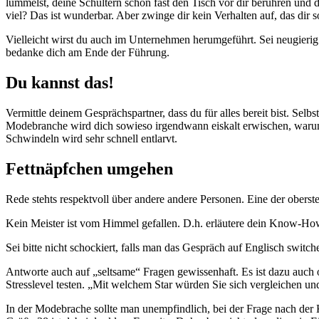
lümmelst, deine Schultern schon fast den Tisch vor dir berühren und d
viel? Das ist wunderbar. Aber zwinge dir kein Verhalten auf, das dir so
Vielleicht wirst du auch im Unternehmen herumgeführt. Sei neugierig. 
bedanke dich am Ende der Führung.
Du kannst das!
Vermittle deinem Gesprächspartner, dass du für alles bereit bist. Sel
Modebranche wird dich sowieso irgendwann eiskalt erwischen, warum al
Schwindeln wird sehr schnell entlarvt.
Fettnäpfchen umgehen
Rede stehts respektvoll über andere andere Personen. Eine der oberst
Kein Meister ist vom Himmel gefallen. D.h. erläutere dein Know-Ho
Sei bitte nicht schockiert, falls man das Gespräch auf Englisch swit
Antworte auch auf „seltsame“ Fragen gewissenhaft. Es ist dazu auch
Stresslevel testen. „Mit welchem Star würden Sie sich vergleichen u
In der Modebrache sollte man unempfindlich, bei der Frage nach der 