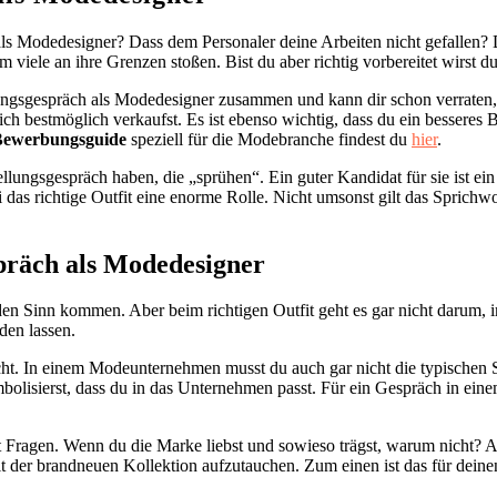
 als Modedesigner? Dass dem Personaler deine Arbeiten nicht gefallen
iele an ihre Grenzen stoßen. Bist du aber richtig vorbereitet wirst du
lungsgespräch als Modedesigner zusammen und kann dir schon verraten, 
 dich bestmöglich verkaufst. Es ist ebenso wichtig, dass du ein bessere
 Bewerbungsguide
speziell für die Modebranche findest du
hier
.
ellungsgespräch haben, die „sprühen“. Ein guter Kandidat für sie ist 
ei das richtige Outfit eine enorme Rolle. Nicht umsonst gilt das Sprich
spräch als Modedesigner
den Sinn kommen. Aber beim richtigen Outfit geht es gar nicht darum
den lassen.
icht. In einem Modeunternehmen musst du auch gar nicht die typischen 
symbolisierst, dass du in das Unternehmen passt. Für ein Gespräch in ein
cht Fragen. Wenn du die Marke liebst und sowieso trägst, warum nicht? 
er brandneuen Kollektion aufzutauchen. Zum einen ist das für deinen 