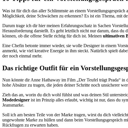
Was ist für dich das aller Schlimmste an einem Vorstellungsgespräch
Möglichkeit, deine Schwächen zu erkennen? Es ist ein Thema, mit dem v
Darum trage ich dir hier meinen Erfahrungsschatz in Sachen Vorstel
Herausforderung darstellt. Es geht letztlich nicht nur darum, dass du
können, ob die offene Stelle richtig für dich ist. Meinen
ultimativen
Eine Chefin betonte immer wieder, sie wolle Designer in einem Vorst
anmerkt, wie viel kreative Energie in ihm steckt. Natürlich spielt dab
der noch einmal mehr.
Das richtige Outfit für ein Vorstellungsge
Nun könnte dir Anne Hathaway im Film „Der Teufel trägt Prada“ in 
hohe Absätze zu tragen, die jeden deiner Schritte noch unsicherer wer
Zieh das an, worin du dich wohl fühlst und was deinen Stil unterstre
Modedesigner
ist im Prinzip alles erlaubt, wichtig ist nur, dass du 
Jeansmarke.
Soll ich am besten Teile von der Marke tragen, wirst du dich viellei
ungewohnte Marke zu hüllen und dann beim Vorstellungsgespräch mit d
Rückfragen zu erwarten haben.