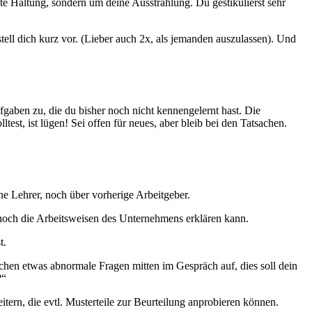
ekte Haltung, sondern um deine Ausstrahlung. Du gestikulierst sehr
tell dich kurz vor. (Lieber auch 2x, als jemanden auszulassen). Und
fgaben zu, die du bisher noch nicht kennengelernt hast. Die
st, ist lügen! Sei offen für neues, aber bleib bei den Tatsachen.
ne Lehrer, noch über vorherige Arbeitgeber.
noch die Arbeitsweisen des Unternehmens erklären kann.
t.
hen etwas abnormale Fragen mitten im Gespräch auf, dies soll dein
?“
ern, die evtl. Musterteile zur Beurteilung anprobieren können.