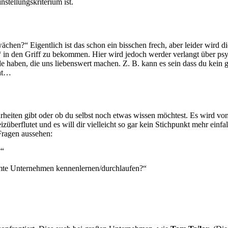
nstellungskriterium ist.
hen?“ Eigentlich ist das schon ein bisschen frech, aber leider wird die
m“ in den Griff zu bekommen. Hier wird jedoch werder verlangt über p
e haben, die uns liebenswert machen. Z. B. kann es sein dass du kein g
eht…
iten gibt oder ob du selbst noch etwas wissen möchtest. Es wird von d
izüberflutet und es will dir vielleicht so gar kein Stichpunkt mehr einf
 Fragen aussehen:
?“
amte Unternehmen kennenlernen/durchlaufen?“