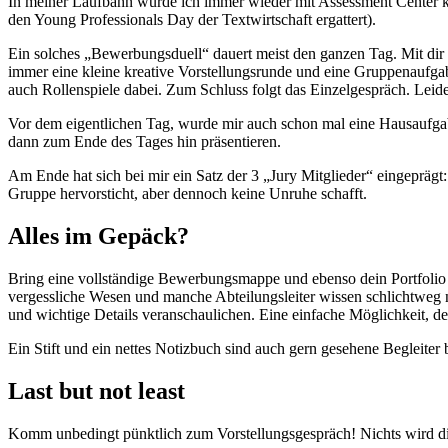
In meiner Laufbahn wurde ich immer wieder mit Assessment Center k
den Young Professionals Day der Textwirtschaft ergattert).
Ein solches „Bewerbungsduell“ dauert meist den ganzen Tag. Mit dir 
immer eine kleine kreative Vorstellungsrunde und eine Gruppenaufga
auch Rollenspiele dabei. Zum Schluss folgt das Einzelgespräch. Leide
Vor dem eigentlichen Tag, wurde mir auch schon mal eine Hausaufgabe
dann zum Ende des Tages hin präsentieren.
Am Ende hat sich bei mir ein Satz der 3 „Jury Mitglieder“ eingeprägt:
Gruppe hervorsticht, aber dennoch keine Unruhe schafft.
Alles im Gepäck?
Bring eine vollständige Bewerbungsmappe und ebenso dein Portfolio 
vergessliche Wesen und manche Abteilungsleiter wissen schlichtweg ni
und wichtige Details veranschaulichen. Eine einfache Möglichkeit, d
Ein Stift und ein nettes Notizbuch sind auch gern gesehene Begleiter
Last but not least
Komm unbedingt pünktlich zum Vorstellungsgespräch! Nichts wird dir m