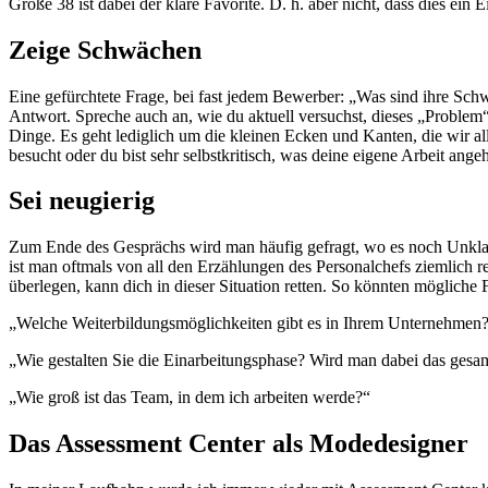
Größe 38 ist dabei der klare Favorite. D. h. aber nicht, dass dies ein Ei
Zeige Schwächen
Eine gefürchtete Frage, bei fast jedem Bewerber: „Was sind ihre Schwäc
Antwort. Spreche auch an, wie du aktuell versuchst, dieses „Proble
Dinge. Es geht lediglich um die kleinen Ecken und Kanten, die wir all
besucht oder du bist sehr selbstkritisch, was deine eigene Arbeit ang
Sei neugierig
Zum Ende des Gesprächs wird man häufig gefragt, wo es noch Unklarhe
ist man oftmals von all den Erzählungen des Personalchefs ziemlich re
überlegen, kann dich in dieser Situation retten. So könnten mögliche
„Welche Weiterbildungsmöglichkeiten gibt es in Ihrem Unternehmen
„Wie gestalten Sie die Einarbeitungsphase? Wird man dabei das ges
„Wie groß ist das Team, in dem ich arbeiten werde?“
Das Assessment Center als Modedesigner