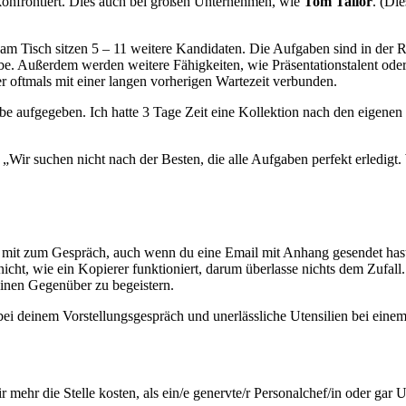
onfrontiert. Dies auch bei großen Unternehmen, wie
Tom Tailor
. (Di
am Tisch sitzen 5 – 11 weitere Kandidaten. Die Aufgaben sind in der R
be. Außerdem werden weitere Fähigkeiten, wie Präsentationstalent od
r oftmals mit einer langen vorherigen Wartezeit verbunden.
 aufgegeben. Ich hatte 3 Tage Zeit eine Kollektion nach den eigenen V
 „Wir suchen nicht nach der Besten, die alle Aufgaben perfekt erledigt
mit zum Gespräch, auch wenn du eine Email mit Anhang gesendet hast 
cht, wie ein Kopierer funktioniert, darum überlasse nichts dem Zufall
einen Gegenüber zu begeistern.
 bei deinem Vorstellungsgespräch und unerlässliche Utensilien bei eine
ehr die Stelle kosten, als ein/e genervte/r Personalchef/in oder gar 