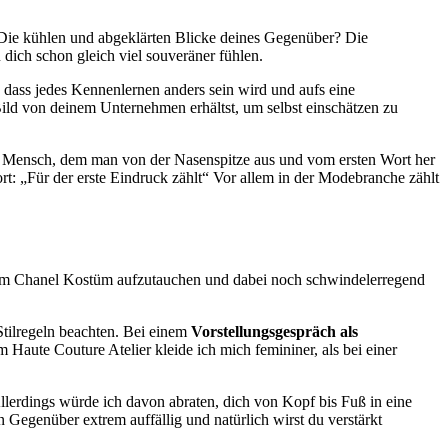
? Die kühlen und abgeklärten Blicke deines Gegenüber? Die
 dich schon gleich viel souveräner fühlen.
dass jedes Kennenlernen anders sein wird und aufs eine
s Bild von deinem Unternehmen erhältst, um selbst einschätzen zu
ein Mensch, dem man von der Nasenspitze aus und vom ersten Wort her
wort: „Für der erste Eindruck zählt“ Vor allem in der Modebranche zählt
, im Chanel Kostüm aufzutauchen und dabei noch schwindelerregend
Stilregeln beachten. Bei einem
Vorstellungsgespräch als
em Haute Couture Atelier kleide ich mich femininer, als bei einer
Allerdings würde ich davon abraten, dich von Kopf bis Fuß in eine
Gegenüber extrem auffällig und natürlich wirst du verstärkt